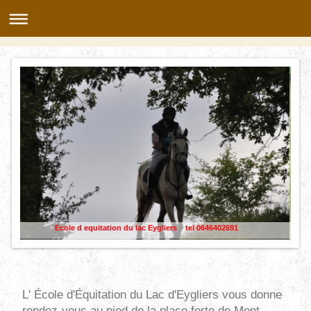
Ecole d equitation du lac Eygliers tel 0646402691
L' École d'Équitation du Lac d'Eygliers vous donne
rendez-vous au pied de la place forte de Mont-